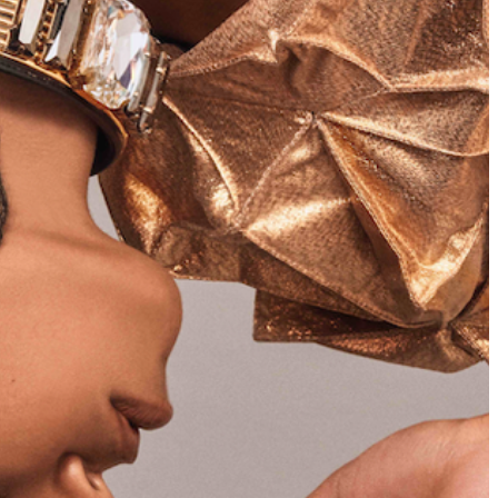
ملفات تعريف الارتباط الإعلانية
تتيح لنا هذه الملفات عرض إعلانات متوافقة مع اهتماماتك على
مواقع الويب والتطبيقات التابعة لجهات خارجية.، مثل فيسبوك
وإنستغرام. وقد نربط هذه البيانات عبر مختلف الأجهزة التي
تستخدمها، كما تساعد في معالجة البيانات المتعلقة بالإعلانات.
ويستخدم هذا لقياس أداء الإعلانات وإتاحة فوترتها.
تعرف على الفعاليات التي تقام في متاحف قطر
يمكن أن يؤدي إيقاف تشغيل بعض هذه الملفات إلى توقف
الوظائف ذات الصلة عن العمل بشكل صحيح. يمكنك تغيير
تفضيلاتك في أي وقت
اعرف المزيد
موافقة
حفظ الإعدادات