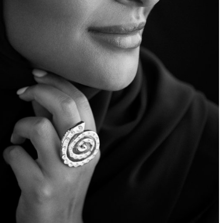
ملفات تعريف الارتباط الإعلانية
تتيح لنا هذه الملفات عرض إعلانات متوافقة مع اهتماماتك على
مواقع الويب والتطبيقات التابعة لجهات خارجية.، مثل فيسبوك
وإنستغرام. وقد نربط هذه البيانات عبر مختلف الأجهزة التي
تستخدمها، كما تساعد في معالجة البيانات المتعلقة بالإعلانات.
ويستخدم هذا لقياس أداء الإعلانات وإتاحة فوترتها.
تعرف على الفعاليات التي تقام في متاحف قطر
يمكن أن يؤدي إيقاف تشغيل بعض هذه الملفات إلى توقف
الوظائف ذات الصلة عن العمل بشكل صحيح. يمكنك تغيير
تفضيلاتك في أي وقت
اعرف المزيد
موافقة
حفظ الإعدادات