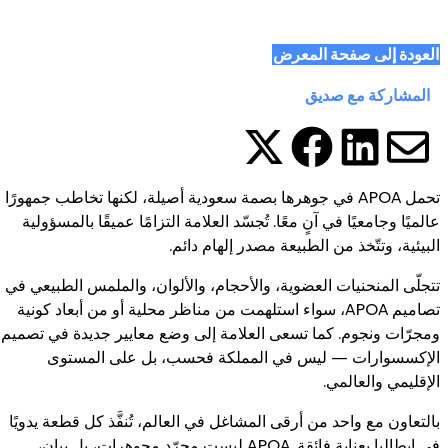
العودة إلى صفحة المعرض
المشاركة مع صديق
شارك هذه الصفحة على 
شارك هذه الصفحة
شارك هذه الصفحة 
شارك هذه الصفحة عبرالبر
تحمل APOA في جوهرها بصمة سعودية أصيلة، لكنها تخاطب جمهورًا
عالميًا وجامعيًا في آنٍ معًا. تُجسّد العلامة التزامًا عميقًا بالمسؤولية
البيئية، وتتّخذ من الطبيعة مصدر إلهام دائم.
تتجلّى المنحنيات العضوية، والأحجام، والألوان، والملمس الطبيعي في
تصاميم APOA، سواء استلهمت من مناظر محلية أو من أبعاد كونية
ومجرّات ونجوم. كما تسعى العلامة إلى وضع معايير جديدة في تصميم
الإكسسوارات — ليس في المملكة فحسب، بل على المستوى
الإقليمي والعالمي.
بالتعاون مع واحد من أرقى المشاغل في العالم، تُنفَّذ كل قطعة يدويًا
في إيطاليا بعناية فائقة. APOA ليست مجرّد مجوهرات، بل بيان،