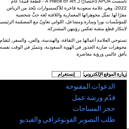
تأسست APOA (اختصارًا لـ A Piece of Art - قطعة فنية) عام
2022، وهي علامة سعودية فاخرة للأكسسوارات تتّخذ من الرياض
مقرًا لها. تمثّل مجوهراتها المعمارية واللافتة لغة حبٍّ شخصية
للمؤسِّسات نورا وسارة ومشاعل، اللواتي تعاونّ مع المصمّمة الرئيسي
لابتكار قطع متقنة تعكس رؤيتهن المشتركة.
تستوحي العلامة أعمالها من الثقافة، والهندسة، والفن، والسفر، لتقدّم
مجوهرات ضاربة الجذور في الهوية السعودية، وتتميّز في الوقت نفسه
بأفق عالمي ورؤية معاصرة.
زيارة الموقع الإلكتروني
إنستغرام
الدعوات المفتوحة
قدّم ورشة عمل
حجز المساحات
طلب التصوير الفوتوغرافي والفيديو
متاحف قطر على الخريطة