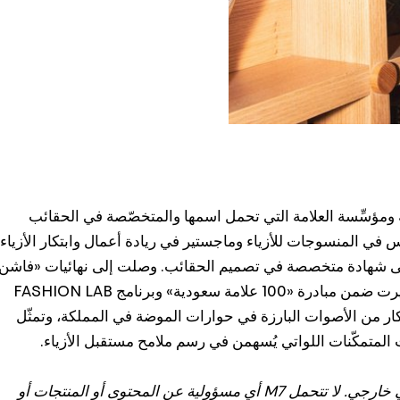
ومؤسِّسة العلامة التي تحمل اسمها والمتخصّصة في الحقائب
في المنسوجات للأزياء وماجستير في ريادة أعمال وابتكار الأزياء
ة إلى شهادة متخصصة في تصميم الحقائب. وصلت إلى نهائيات «فاشن
ترست العربية» عام 2021، واختيرت ضمن مبادرة «100 علامة سعودية» وبرنامج FASHION LAB
كار من الأصوات البارزة في حوارات الموضة في المملكة، وتمثّل
ت المتمكّنات اللواتي يُسهمن في رسم ملامح مستقبل الأزياء.
سيتم توجيهك إلى موقع إلكتروني خارجي. لا تتحمل M7 أي مسؤولية عن المحتوى أو المنتجات أو