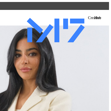
التفاصيل
متاحف قطر على الخريطة
Creative Hub
استكشف متاحفنا، ومعارضنا، ومساحاتنا الإبداعية، المنتشرة ف
وتعرف على كل جديد. خطط لزيارتك الآن أو ابحث عن أحد المر
الخريطة.
المتاحف وصالات العرض والمراكز الإبداعية
الفن العام
المواقع الأثرية