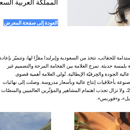
المملكة العربية السع
العودة إلى صفحة المعرض
امة للحقائب، تتخذ من السعودية وإيرلندا مقرًّا لها، وتتميّز بإعادة
ة بلمسة حديثة. تمزج العلامة بين الفخامة المرحة والتصميم غير
الية الجودة والحِرفيّة الإيطالية. تُولي العلامة أهمية قصوى
صنوعة بأخلاقيات إنتاج عالية وبأسعار مدروسة. وصلت إلى نهائيات
«فاشن ترست العربية» عام 2021، ولا تزال تجذب اهتمام المشاهير والمؤثّرين العالميين والمنصّات
إيل»، و«فوربس».