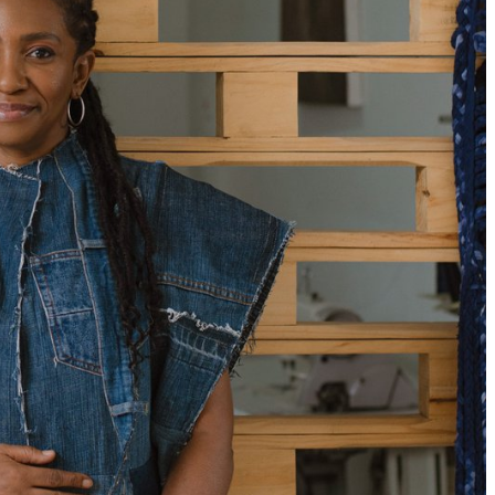
ملفات تعريف الارتباط الإعلانية
تتيح لنا هذه الملفات عرض إعلانات متوافقة مع اهتماماتك على
مواقع الويب والتطبيقات التابعة لجهات خارجية.، مثل فيسبوك
وإنستغرام. وقد نربط هذه البيانات عبر مختلف الأجهزة التي
تستخدمها، كما تساعد في معالجة البيانات المتعلقة بالإعلانات.
ويستخدم هذا لقياس أداء الإعلانات وإتاحة فوترتها.
تعرف على الفعاليات التي تقام في متاحف قطر
يمكن أن يؤدي إيقاف تشغيل بعض هذه الملفات إلى توقف
الوظائف ذات الصلة عن العمل بشكل صحيح. يمكنك تغيير
تفضيلاتك في أي وقت
اعرف المزيد
موافقة
حفظ الإعدادات