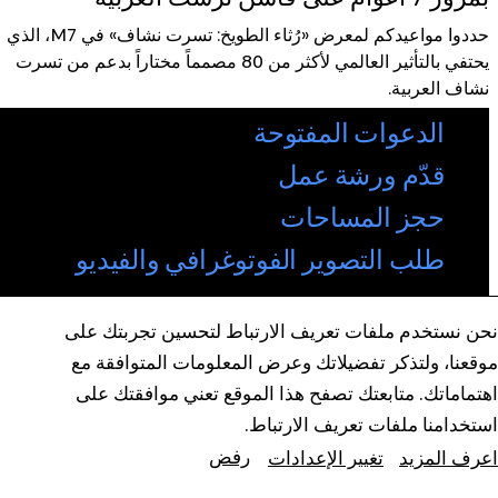
حددوا مواعيدكم لمعرض «رُثاء الطويخ: تسرت نشاف» في M7، الذي
يحتفي بالتأثير العالمي لأكثر من 80 مصمماً مختاراً بدعم من تسرت
نشاف العربية.
الدعوات المفتوحة
قدّم ورشة عمل
حجز المساحات
طلب التصوير الفوتوغرافي والفيديو
متاحف قطر على الخريطة
تواصل معنا
استكشف متاحفنا، ومعارضنا، ومساحاتنا الإبداعية، المنتشرة
نحن نستخدم ملفات تعريف الارتباط لتحسين تجربتك على
الشروط والأحكام
في كافة أنحاء قطر، وتعرف على كل جديد. خطط لزيارتك
موقعنا، ولتذكر تفضيلاتك وعرض المعلومات المتوافقة مع
سياسة ملفات تعريف الارتباط
الآن أو ابحث عن أحد المرافق أو المواقع على الخريطة.
اهتماماتك. متابعتك تصفح هذا الموقع تعني موافقتك على
استخدامنا ملفات تعريف الارتباط.
المتاحف وصالات العرض والمراكز الإبداعية
رفض
اعرف المزيد
تغيير الإعدادات
الفن العام
إنستغرام