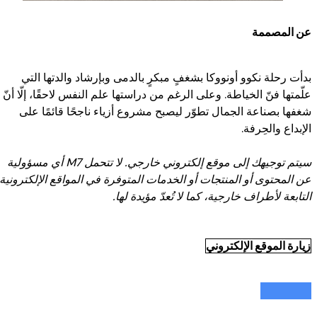
عن المصممة
بدأت رحلة نكوو أونووكا بشغفٍ مبكرٍ بالدمى وبإرشاد والدتها التي
علّمتها فنّ الخياطة. وعلى الرغم من دراستها علم النفس لاحقًا، إلّا أنّ
شغفها بصناعة الجمال تطوّر ليصبح مشروع أزياء ناجحًا قائمًا على
الإبداع والحِرفة.
سيتم توجيهك إلى موقع إلكتروني خارجي. لا تتحمل M7 أي مسؤولية
عن المحتوى أو المنتجات أو الخدمات المتوفرة في المواقع الإلكترونية
التابعة لأطراف خارجية، كما لا تُعدّ مؤيدة لها.
زيارة الموقع الإلكتروني