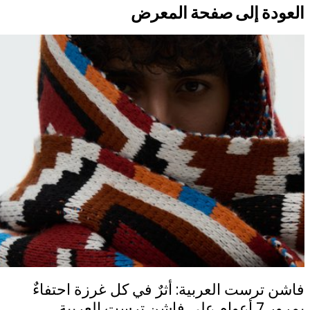
العودة إلى صفحة المعرض
فاشن ترست العربية: أثرٌ في كل غرزة احتفاءٌ
بمرور 7 أعوام على فاشن ترست العربية